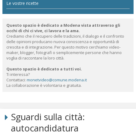
Le vostre ricette
Questo spazio è dedicato a Modena vista attraverso gli
occhi di chi ci vive, ci lavora e la ama.
Crediamo che il recupero delle tradizioni, il dialogo e il confronto
delle opinioni producano nuova conoscenza e opportunità di
crescita e di integrazione. Per questo motivo cerchiamo video-
maker, blogger, fotografi o semplicemente persone che hanno
voglia di raccontare la loro città.
Questo spazio è dedicato a tutti voi.
Ti interessa?
Contattaci:
monetvideo@comune.modena.it
La collaborazione è volontaria e gratuita.
Salta
ai
contenuti.
Sguardi sulla città:
|
Salta
autocandidatura
alla
navigazione