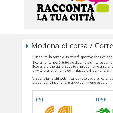
Salta
ai
contenuti.
Modena di corsa / Corr
|
Salta
alla
È risaputo, la corsa è un’attività sportiva che richiede
navigazione
Sicuramente, però, tutto ciò diventa più interessante
Ecco allora che qui di seguito vi proponiamo un ele
attività di allenamento ed iniziative utili per tenersi 
Vi segnaliamo siti web in cui potrete trovare i calen
propongono incontri di gruppo per i meno esperti.
CSI
UISP