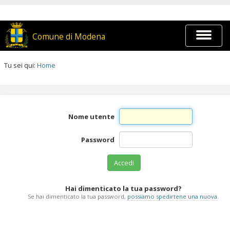
Salta
ai
contenuti.
|
Espandi
Comune di Modena
Salta
barra
alla
di
navigazione
navigaz
Tu sei qui:
Home
Salta
ai
contenuti.
|
Salta
Nome utente
alla
navigazione
Password
Hai dimenticato la tua password?
Se hai dimenticato la tua password,
possiamo spedirtene una nuova
.