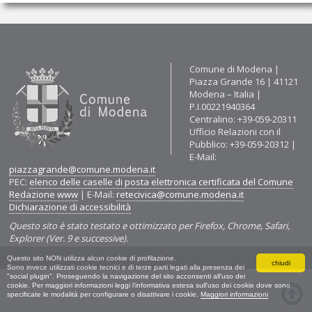
Contatti
Comune di Modena |
Piazza Grande 16 | 41121
Modena – Italia |
P.I.00221940364
Centralino: +39-059-20311
Ufficio Relazioni con il
Pubblico: +39-059-20312 |
E-Mail:
piazzagrande@comune.modena.it
PEC:
elenco delle caselle di posta elettronica certificata del Comune
Redazione www
| E-Mail:
retecivica@comune.modena.it
Dichiarazione di accessibilità
Questo sito è stato testato e ottimizzato per Firefox, Chrome, Safari,
Explorer (Ver. 9 e successive).
Questo sito NON utilizza alcun cookie di profilazione.
chiudi
Sono invece utilizzati cookie tecnici e di terze parti legati alla presenza dei
"social plugin". Proseguendo la navigazione del sito acconsenti all'uso dei
cookie. Per maggiori informazioni leggi l'informativa estesa sull'uso dei cookie dove sono
specificate le modalità per configurare o disattivare i cookie.
Maggiori informazioni